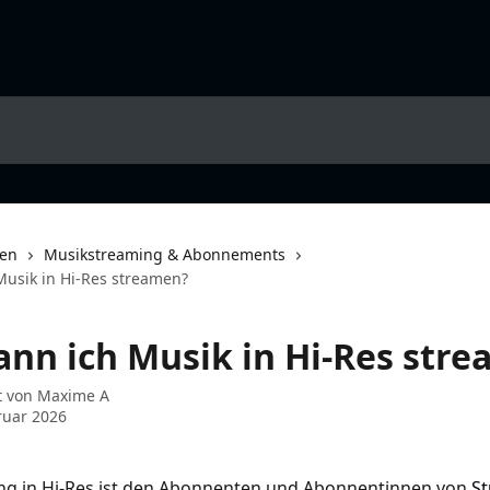
nen
Musikstreaming & Abonnements
Musik in Hi-Res streamen?
ann ich Musik in Hi-Res str
t von
Maxime A
ruar 2026
ng in Hi-Res ist den Abonnenten und Abonnentinnen von 
St