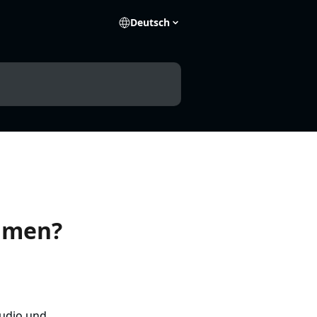
Deutsch
eamen?
udio und 