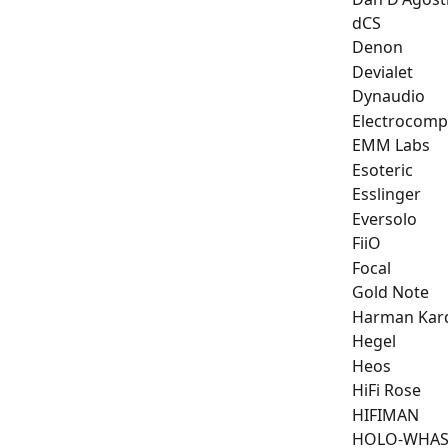
dCS
Denon
Devialet
Dynaudio
Electrocomp
EMM Labs
Esoteric
Esslinger
Eversolo
FiiO
Focal
Gold Note
Harman Kar
Hegel
Heos
HiFi Rose
HIFIMAN
HOLO-WHA