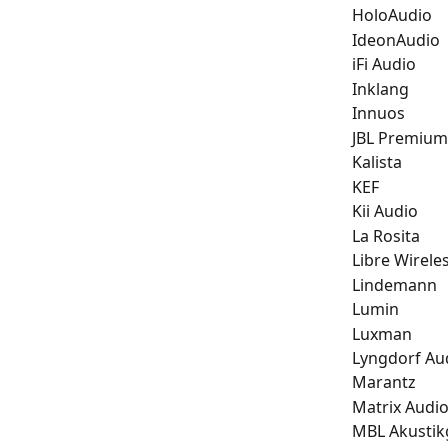
HoloAudio
IdeonAudio
iFi Audio
Inklang
Innuos
JBL Premium
Kalista
KEF
Kii Audio
La Rosita
Libre Wirele
Lindemann
Lumin
Luxman
Lyngdorf Au
Marantz
Matrix Audi
MBL Akustik