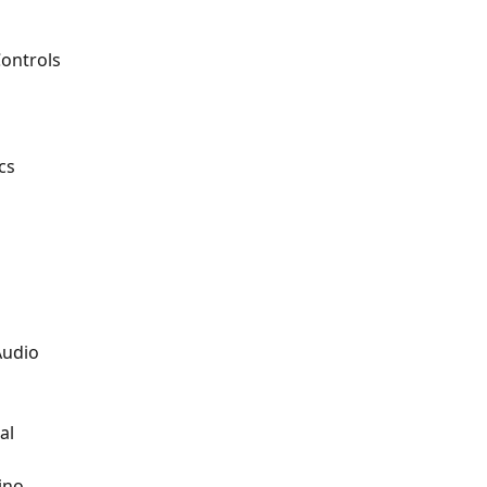
ontrols
cs
Audio
al
ino