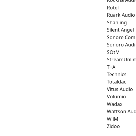
Rockna Audi
Rotel
Ruark Audio
Shanling
Silent Angel
Sonore Com
Sonoro Audi
SOtM
StreamUnlim
T+A
Technics
Totaldac
Vitus Audio
Volumio
Wadax
Wattson Aud
WiiM
Zidoo