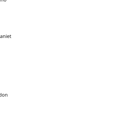
aniet
don
S