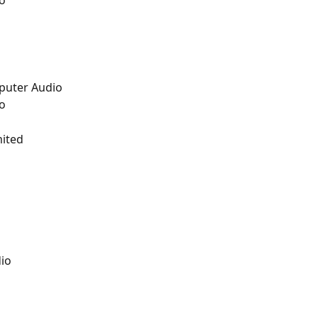
o
puter Audio
o
ited
io