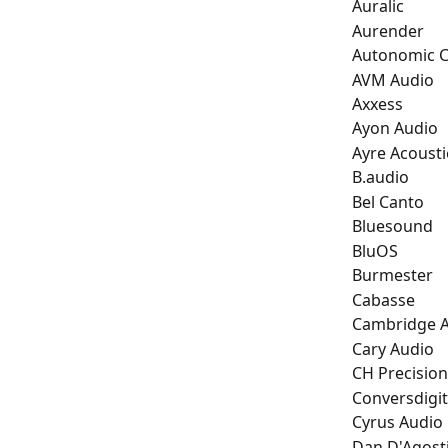
Auralic
Aurender
Autonomic C
AVM Audio
Axxess
Ayon Audio
Ayre Acousti
B.audio
Bel Canto
Bluesound
BluOS
Burmester
Cabasse
Cambridge 
Cary Audio
CH Precision
Conversdigit
Cyrus Audio
Dan D'Agost