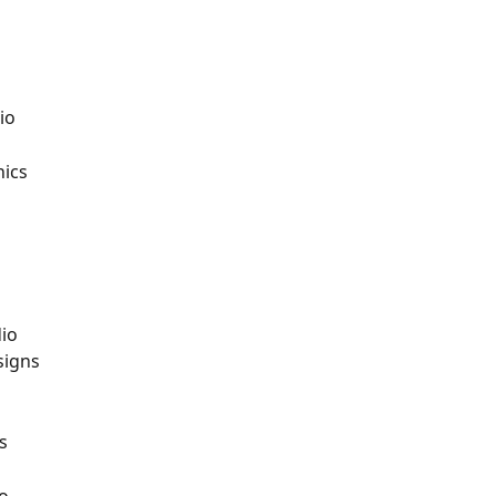
io
nics
io
signs
s