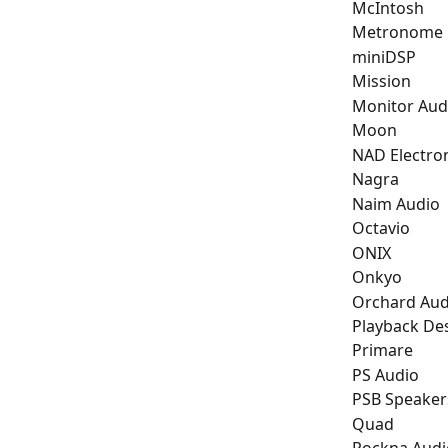
McIntosh
Metronome
miniDSP
Mission
Monitor Aud
Moon
NAD Electro
Nagra
Naim Audio
Octavio
ONIX
Onkyo
Orchard Aud
Playback De
Primare
PS Audio
PSB Speaker
Quad