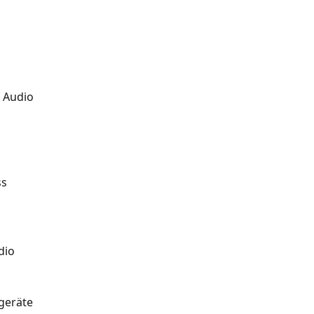
 Audio
ss
dio
o
geräte