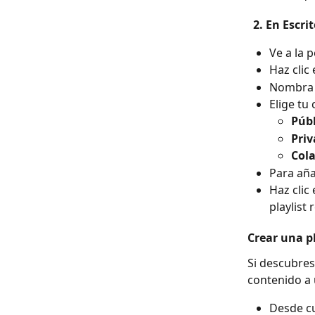
  2. En Esc
Ve a la p
Haz clic 
Nombra t
Elige tu
Públ
Pri
Col
Para aña
Haz clic
playlist 
Crear una pl
Si descubres
contenido a 
Desde cu