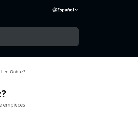
Español
st en Qobuz?
z?
ue empieces