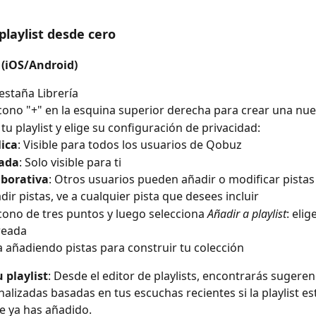
playlist desde cero
l (iOS/Android)
pestaña Librería
icono "+" en la esquina superior derecha para crear una nuev
u playlist y elige su configuración de privacidad:
ica
: Visible para todos los usuarios de Qobuz
vada
: Solo visible para ti
aborativa
: Otros usuarios pueden añadir o modificar pistas
dir pistas, ve a cualquier pista que desees incluir
icono de tres puntos y luego selecciona 
Añadir a playlist
: elig
reada
 añadiendo pistas para construir tu colección
 playlist
: Desde el editor de playlists, encontrarás sugeren
alizadas basadas en tus escuchas recientes si la playlist est
e ya has añadido.