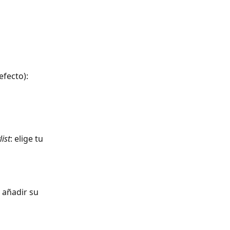
efecto):
list
: elige tu 
 añadir su 