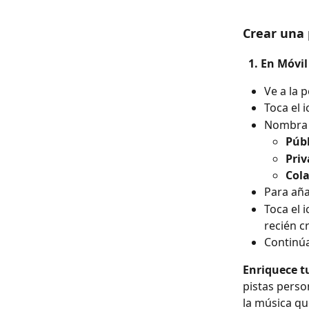
Crear una 
  1. En Móvi
Ve a la 
Toca el 
Nombra t
Públ
Pri
Col
Para aña
Toca el 
recién c
Continúa
Enriquece tu
pistas person
la música qu