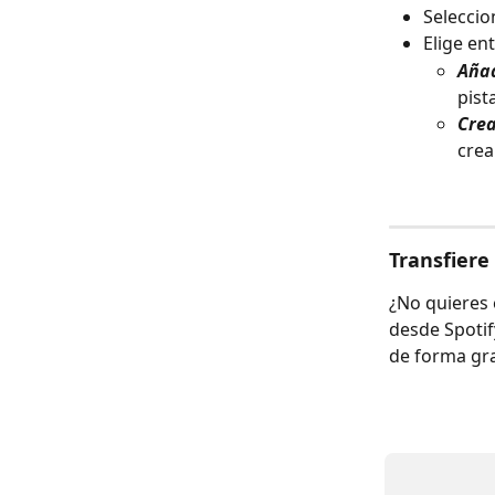
Seleccio
Elige en
Añad
pist
Crea
crea
Transfiere
¿No quieres 
desde Spotif
de forma gra