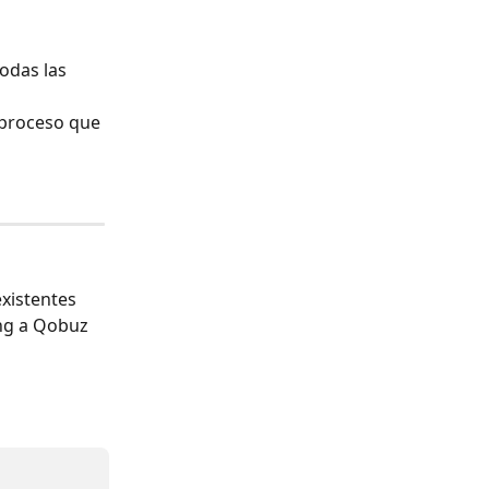
odas las 
o proceso que 
xistentes 
ing a Qobuz 