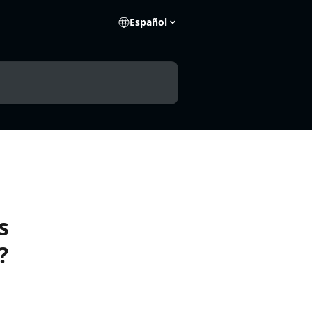
Español
s
?