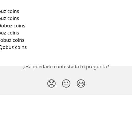
buz coins
buz coins
Qobuz coins
buz coins
Qobuz coins
 Qobuz coins
¿Ha quedado contestada tu pregunta?
😞
😐
😃