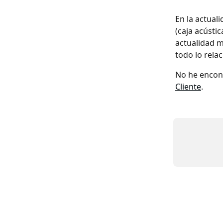
En la actual
(caja acústi
actualidad m
todo lo rela
No he encont
Cliente
.