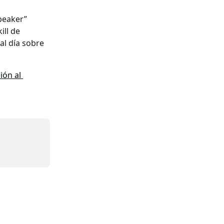
peaker” 
ll de 
al día sobre 
ión al 