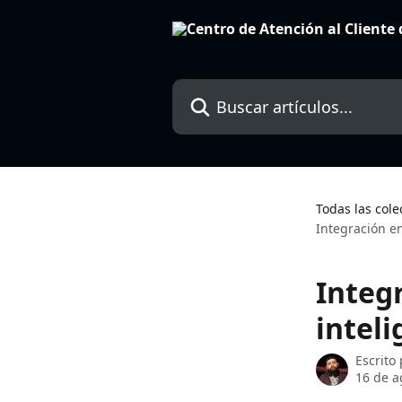
Ir al contenido principal
Buscar artículos...
Todas las cole
Integración en
Integ
inteli
Escrito
16 de a