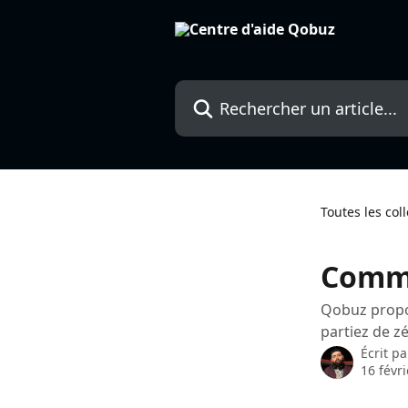
Passer au contenu principal
Rechercher un article...
Toutes les col
Comme
Qobuz propos
partiez de z
Écrit p
16 févr