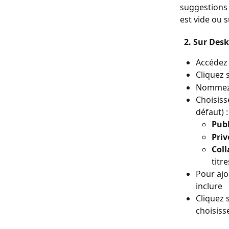
suggestions 
est vide ou 
  2. Sur De
Accédez à
Cliquez 
Nommez v
Choisiss
défaut) :
Pub
Priv
Coll
titre
Pour ajo
inclure
Cliquez s
choisiss