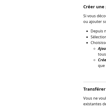
Créer une p
Si vous déco
ou ajouter s
Depuis n'
Sélectio
Choisiss
Ajou
tous 
Crée
que 
Transférer
Vous ne voul
existantes d