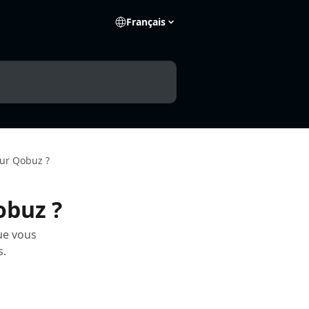
Français
sur Qobuz ?
obuz ?
ue vous
s.