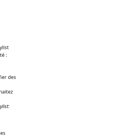
list
té :
ier des 
haitez 
ylist
: 
des 