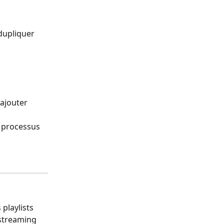
dupliquer 
 ajouter 
e processus 
playlists 
 streaming 