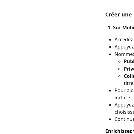
Créer une 
  1. Sur Mo
Accédez 
Appuyez 
Nommez v
Pub
Priv
Coll
titre
Pour ajo
inclure
Appuyez 
choisiss
Continue
Enrichissez 