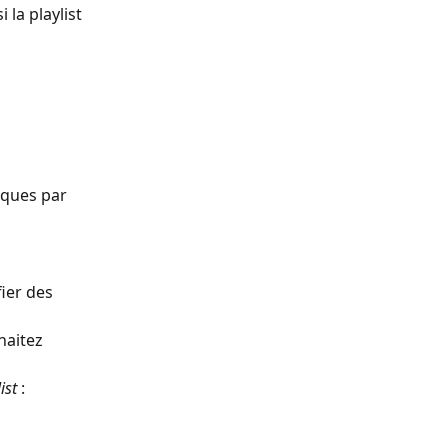
la playlist 
iques par 
ier des 
haitez 
ist
 : 