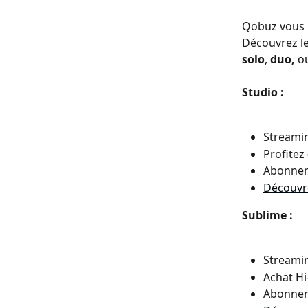
Qobuz vous p
Découvrez le
solo
, 
duo, 
o
Studio :
Streamin
Profitez 
Abonnem
Découvre
Sublime :
Streamin
Achat Hi
Abonnem