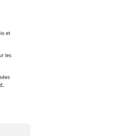
o et 
r les 
isées
r 