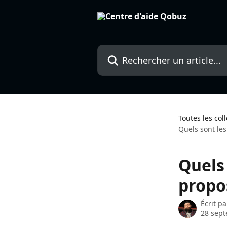
Passer au contenu principal
Rechercher un article...
Toutes les col
Quels sont le
Quels
propo
Écrit p
28 sep