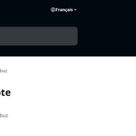
Français
obuz
te
obuz