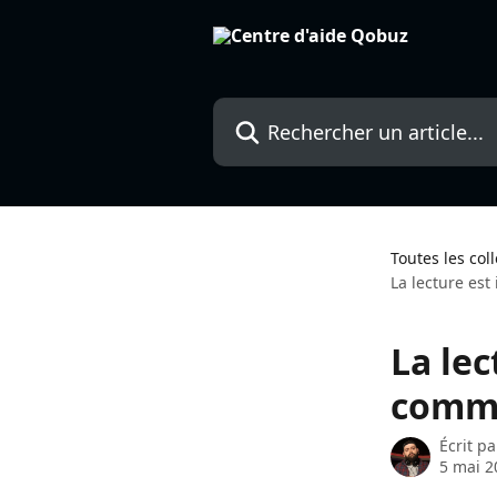
Passer au contenu principal
Rechercher un article...
Toutes les col
La lecture es
La le
comme
Écrit p
5 mai 2