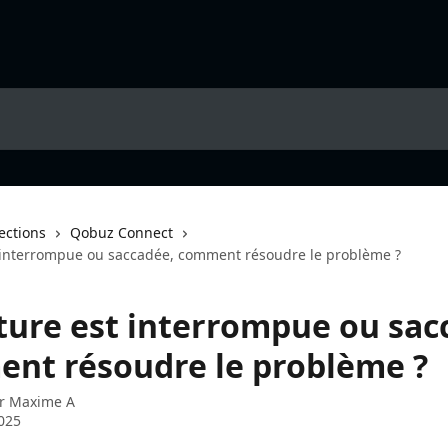
lections
Qobuz Connect
t interrompue ou saccadée, comment résoudre le problème ?
cture est interrompue ou sac
nt résoudre le problème ?
ar
Maxime A
025