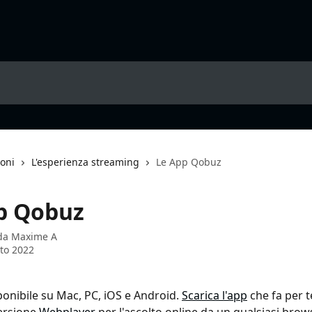
ioni
L'esperienza streaming
Le App Qobuz
p Qobuz
 da
Maxime A
to 2022
onibile su Mac, PC, iOS e Android. 
Scarica l'app
 che fa per 