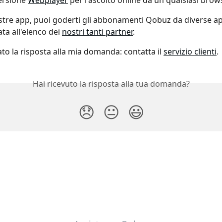
rsione 
Webplayer
 per l'ascolto online da un qualsiasi brow
ostre app, puoi goderti gli abbonamenti Qobuz da diverse ap
ta all'elenco dei 
nostri tanti 
partner
.
to la risposta alla mia domanda: contatta il 
servizio clienti
.
Hai ricevuto la risposta alla tua domanda?
😞
😐
😃