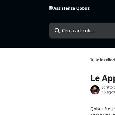
Vai al contenuto principale
Cerca articoli…
Tutte le collez
Le Ap
Scritto
16 agos
Qobuz è disp