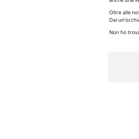
anche una ve
Oltre alle n
Dai un'occhia
Non ho trova