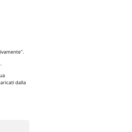
tivamente".
.
ua 
aricati dalla 