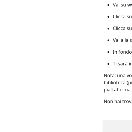
Vai su 
w
Clicca s
Clicca su
Vai alla
In fondo
Ti sarà 
Nota: una vo
biblioteca (pr
piattaforma 
Non hai trov