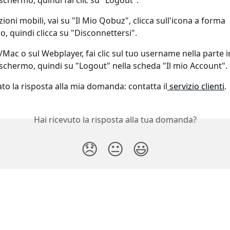
schermo, quindi fai clic su "Logout".
zioni mobili, vai su "Il Mio Qobuz", clicca sull'icona a forma 
o, quindi clicca su "Disconnettersi".
Mac o sul Webplayer, fai clic sul tuo username nella parte in
 schermo, quindi su "Logout" nella scheda "Il mio Account".
to la risposta alla mia domanda: contatta il
 servizio clienti
.
Hai ricevuto la risposta alla tua domanda?
😞
😐
😃