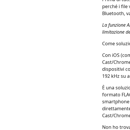
perché i fil
Bluetooth, va
La funzione Ai
limitazione de
Come soluzion
Con iOS (com
Cast/Chromec
dispositivi c
192 kHz su al
È una soluzi
formato FLAC
smartphone f
direttamente
Cast/Chrome
Non ho trova