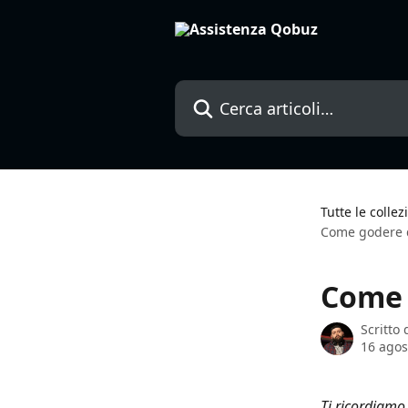
Vai al contenuto principale
Cerca articoli…
Tutte le collez
Come godere d
Come 
Scritto
16 agos
Ti ricordiamo