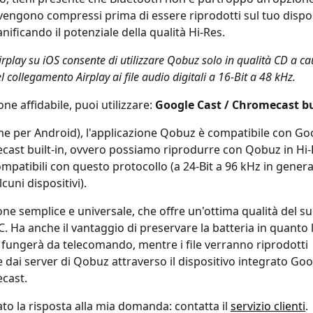
e vengono compressi prima di essere riprodotti sul tuo dispos
nificando il potenziale della qualità Hi-Res.
rplay su iOS consente di utilizzare Qobuz solo in qualità CD a ca
l collegamento Airplay ai file audio digitali a 16-Bit a 48 kHz.
e affidabile, puoi utilizzare: 
Google Cast / Chromecast bu
e per Android), l'applicazione Qobuz è compatibile con Go
ast built-in, ovvero possiamo riprodurre con Qobuz in Hi-
ompatibili con questo protocollo (a 24-Bit a 96 kHz in general
cuni dispositivi).
one semplice e universale, che offre un'ottima qualità del su
. Ha anche il vantaggio di preservare la batteria in quanto 
ungerà da telecomando, mentre i file verranno riprodotti 
 dai server di Qobuz attraverso il dispositivo integrato Goo
cast.
to la risposta alla mia domanda: contatta il 
servizio clienti
.