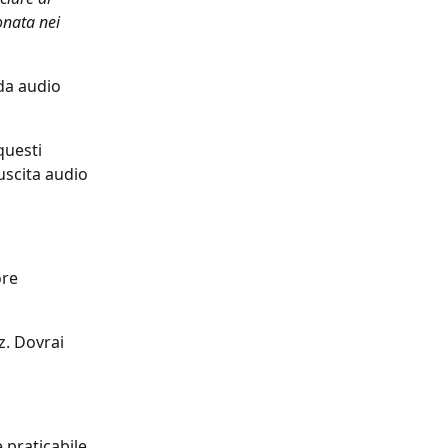
onata nei 
da audio 
questi 
uscita audio 
re 
z. Dovrai 
praticabile, 