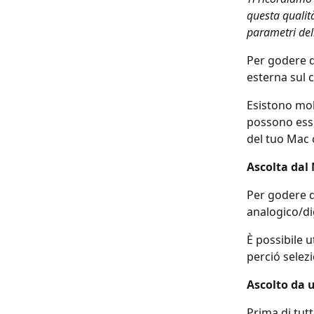
questa qualità
parametri del
Per godere de
esterna sul 
Esistono mol
possono esse
del tuo Mac 
Ascolta dal
Per godere d
analogico/dig
È possibile u
perció selez
Ascolto da 
Prima di tut