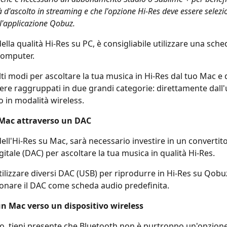
 d'ascolto in streaming e che l'opzione Hi-Res deve essere selezi
l'applicazione Qobuz.
lla qualità Hi-Res su PC, è consigliabile utilizzare una sche
computer.
ti modi per ascoltare la tua musica in Hi-Res dal tuo Mac e 
re raggruppati in due grandi categorie: direttamente dall'
o in modalità wireless.
 Mac attraverso un DAC
ell'Hi-Res su Mac, sarà necessario investire in un convertito
itale (DAC) per ascoltare la tua musica in qualità Hi-Res.
tilizzare diversi DAC (USB) per riprodurre in Hi-Res su Qobu
ionare il DAC come scheda audio predefinita.
un Mac verso un dispositivo wireless
to, tieni presente che Bluetooth non è purtroppo un'opzione 