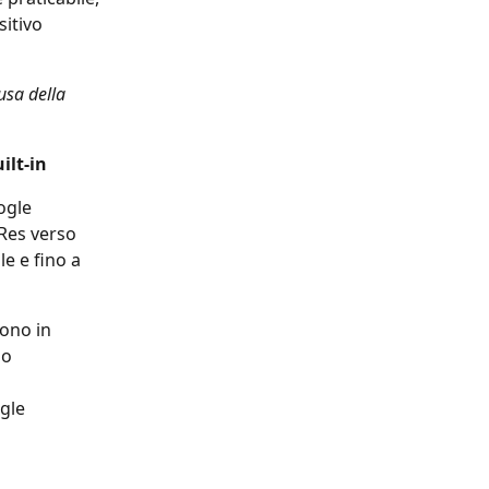
itivo 
usa della 
ilt-in
ogle 
Res verso 
e e fino a 
ono in 
lo 
gle 