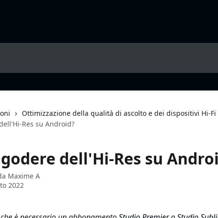
ioni
Ottimizzazione della qualità di ascolto e dei dispositivi Hi-Fi
ell'Hi-Res su Android?
godere dell'Hi-Res su Andro
 da
Maxime A
to 2022
o che è necessario un abbonamento 
Studio Premier o Studio Subl