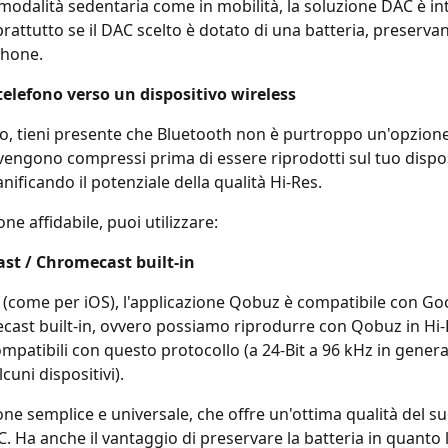
n modalità sedentaria come in mobilità, la soluzione DAC è in
prattutto se il DAC scelto è dotato di una batteria, preserva
phone.
telefono verso un dispositivo wireless
to, tieni presente che Bluetooth non è purtroppo un'opzione 
e vengono compressi prima di essere riprodotti sul tuo dispos
nificando il potenziale della qualità Hi-Res.
e affidabile, puoi utilizzare:
ast / Chromecast built-in
(come per iOS), l'applicazione Qobuz è compatibile con Go
ast built-in, ovvero possiamo riprodurre con Qobuz in Hi-
ompatibili con questo protocollo (a 24-Bit a 96 kHz in general
cuni dispositivi).
one semplice e universale, che offre un'ottima qualità del su
. Ha anche il vantaggio di preservare la batteria in quanto 