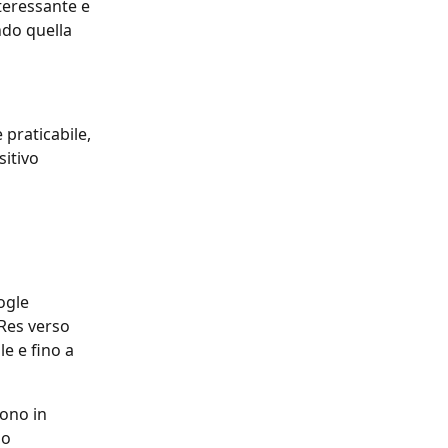
teressante e 
ndo quella 
praticabile, 
itivo 
ogle 
Res verso 
e e fino a 
ono in 
lo 