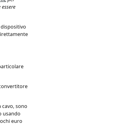
 essere 
dispositivo 
direttamente 
particolare 
convertitore 
a cavo, sono 
o usando 
ochi euro 