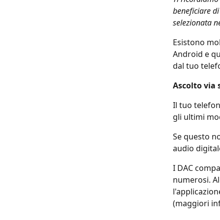
beneficiare di
selezionata n
Esistono molt
Android e qu
dal tuo telef
Ascolto via
Il tuo telefo
gli ultimi m
Se questo no
audio digital
I DAC compat
numerosi. Al
l'applicazio
(maggiori in