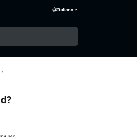
Italiano
id?
ime
 per 