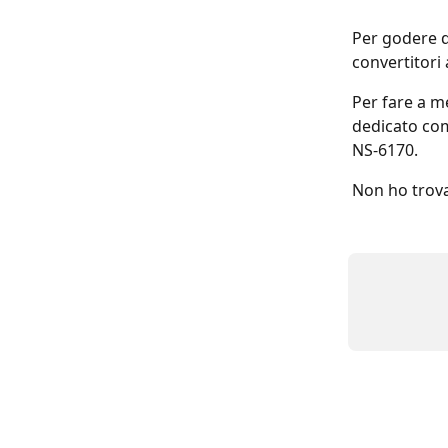
Per godere d
convertitori 
Per fare a me
dedicato co
NS-6170.
Non ho trova