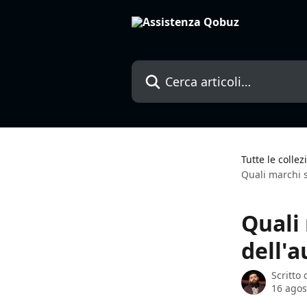
Vai al contenuto principale
Cerca articoli…
Tutte le collez
Quali marchi s
Quali
dell'a
Scritto
16 agos