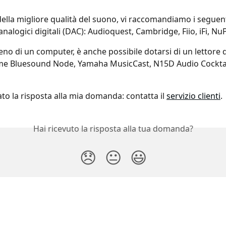
ella migliore qualità del suono, vi raccomandiamo i seguent
analogici digitali (DAC): Audioquest, Cambridge, Fiio, iFi, NuP
no di un computer, è anche possibile dotarsi di un lettore d
me Bluesound Node, Yamaha MusicCast, N15D Audio Cocktai
to la risposta alla mia domanda: contatta il 
servizio clienti
.
Hai ricevuto la risposta alla tua domanda?
😞
😐
😃