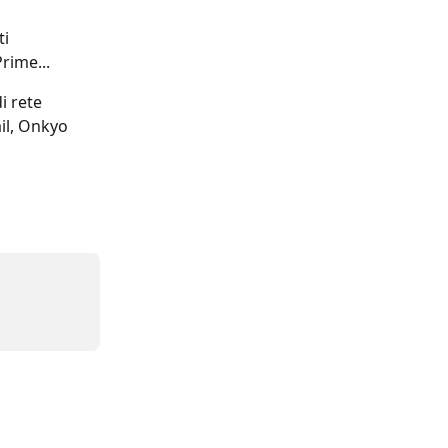
i 
rime...
i rete 
l, Onkyo 