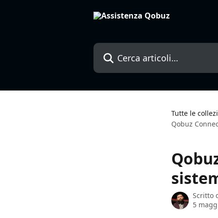
Vai al contenuto principale
Cerca articoli…
Tutte le collez
Qobuz Connect 
Qobuz 
sistem
Scritto
5 magg