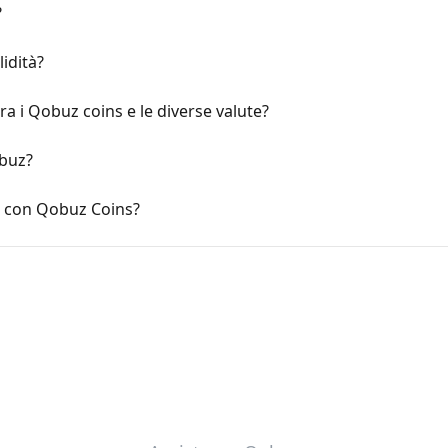
?
idità?
tra i Qobuz coins e le diverse valute?
obuz?
li con Qobuz Coins?