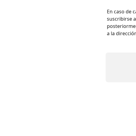
En caso de c
suscribirse 
posteriormen
a la direcció