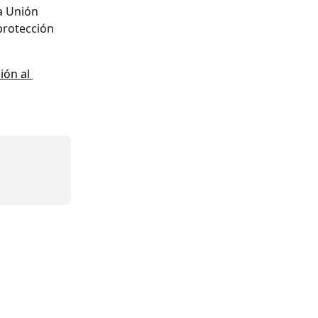
a Unión 
protección 
ión al 