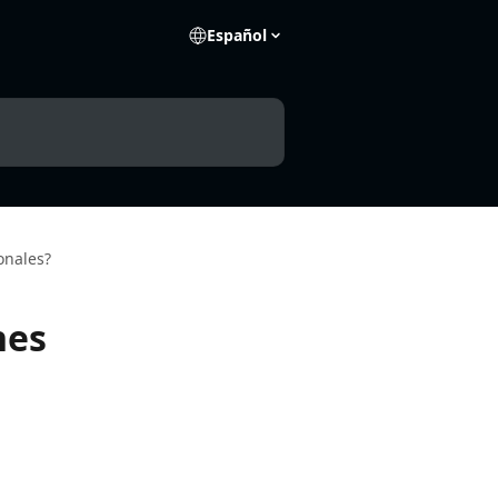
Español
onales?
nes